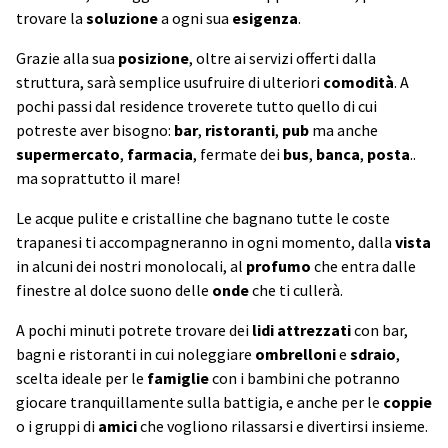
trovare la
soluzione
a ogni sua
esigenza
.
Grazie alla sua
posizione
, oltre ai servizi offerti dalla
struttura, sarà semplice usufruire di ulteriori
comodità
. A
pochi passi dal residence troverete tutto quello di cui
potreste aver bisogno:
bar
,
ristoranti
,
pub
ma anche
supermercato
,
farmacia
, fermate dei
bus
,
banca
,
posta
..
ma soprattutto il mare!
Le acque pulite e cristalline che bagnano tutte le coste
trapanesi ti accompagneranno in ogni momento, dalla
vista
in alcuni dei nostri monolocali, al
profumo
che entra dalle
finestre al dolce suono delle
onde
che ti cullerà.
A pochi minuti potrete trovare dei
lidi
attrezzati
con bar,
bagni e ristoranti in cui noleggiare
ombrelloni
e
sdraio
,
scelta ideale per le
famiglie
con i bambini che potranno
giocare tranquillamente sulla battigia, e anche per le
coppie
o i gruppi di
amici
che vogliono rilassarsi e divertirsi insieme.