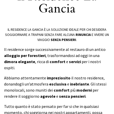
Gancia
IL RESIDENCE LA GANCIA È LA SOLUZIONE IDEALE PER CHI DESIDERA
SOGGIORNARE A TRAPANI SENZA FARE ALCUNA
RINUNCIA
E VIVERE UN
VIAGGIO
SENZA
PENSIERI
.
Il residence sorge successivamente al restauro di un antico
alloggio per forestieri
, trasformandosi ad oggi in una
dimora
elegante
, ricca di
comfort
e
servizi
per i nostri
ospiti.
Abbiamo attentamente
impreziosito
il nostro residence,
donandogli un’atmosfera
esclusiva
e
inebriante
. Gli stessi
monolocali, sono muniti dei
comfort
più
moderni
per
rendere il soggiorno
agevole
e
senza
pensieri
.
Tutto quanto è stato pensato per far si che in qualsiasi
momento, chi soggiorna nei nostri appartamenti, possa