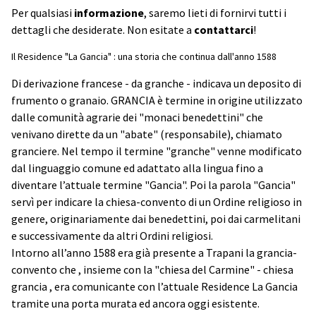
Per qualsiasi
informazione
, saremo lieti di fornirvi tutti i
dettagli che desiderate. Non esitate a
contattarci
!
Il Residence "La Gancia" : una storia che continua dall'anno 1588
Di derivazione francese - da granche - indicava un deposito di
frumento o granaio. GRANCIA è termine in origine utilizzato
dalle comunità agrarie dei "monaci benedettini" che
venivano dirette da un "abate" (responsabile), chiamato
granciere. Nel tempo il termine "granche" venne modificato
dal linguaggio comune ed adattato alla lingua fino a
diventare l’attuale termine "Gancia". Poi la parola "Gancia"
servì per indicare la chiesa-convento di un Ordine religioso in
genere, originariamente dai benedettini, poi dai carmelitani
e successivamente da altri Ordini religiosi.
Intorno all’anno 1588 era già presente a Trapani la grancia-
convento che , insieme con la "chiesa del Carmine" - chiesa
grancia , era comunicante con l’attuale Residence La Gancia
tramite una porta murata ed ancora oggi esistente.