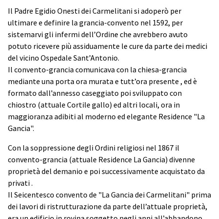
Il Padre Egidio Onesti dei Carmelitani si adoperò per
ultimare e definire la grancia-convento nel 1592, per
sistemarvi gli infermi dell’Ordine che avrebbero avuto
potuto ricevere più assiduamente le cure da parte dei medici
del vicino Ospedale Sant’Antonio.
Il convento-grancia comunicava con la chiesa-grancia
mediante una porta ora murata e tutt’ora presente , ed è
formato dall’annesso caseggiato poi sviluppato con
chiostro (attuale Cortile gallo) ed altri locali, ora in
maggioranza adibiti al moderno ed elegante Residence "La
Gancia".
Con la soppressione degli Ordini religiosi nel 1867 il
convento-grancia (attuale Residence La Gancia) divenne
proprietà del demanio e poi successivamente acquistato da
privati .
Il Seicentesco convento de "La Gancia dei Carmelitani" prima
dei lavori di ristrutturazione da parte dell’attuale proprietà,
era un edificio in rovina soggetto negli anni all’abbandono